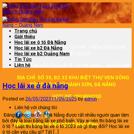
Skip
to
content
Trang chủ
Giới thiệu
Học lái xe ô tô Đà Nẵng
CÔNG TY CỔ PHẦN ĐẦU TƯ PHÁT TRIỂN CÔNG NGHỆ
Học lái xe b2 Đà Nẵng
Học lái xe b2 Quảng Nam
NAM VIỆT GROUP
Tin Tức
Liên hệ
TRUNG TÂM ĐÀO TẠO LÁI XE TẠI ĐÀ NẴNG - QUẢNG NAM
ĐỊA CHỈ: SỐ 30, B2.32 KHU BIỆT THỰ VEN SÔNG
ĐỒNG NÒ, NGŨ HÀNH SƠN, ĐÀ NẴNG
Học lái xe ở đà nẵng
HOTLINE: 0919060200
Posted on
26/05/2023
11/09/2025
by
admin
Liên hệ với chúng tôi:
Đăng ký học lái xe ở Đà Nẵng được rất nhiều người quan tâm
bởi đây là loại bằng lái xe phổ biến. Vậy ai nên thi bằng lái xe
Nhanh gọn và tin cậy hàng đầu
ô tô ? Luật thi bằng lái xe ô tô 2023 có gì thay đổi? Học lái xe
ô tô cần yêu cầu gì? Tất […]