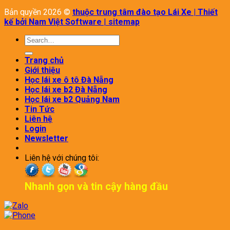
Bản quyền 2026 ©
thuộc trung tâm đào tạo Lái Xe | Thiết
kế bởi Nam Việt Software
|
sitemap
Search
for:
Trang chủ
Giới thiệu
Học lái xe ô tô Đà Nẵng
Học lái xe b2 Đà Nẵng
Học lái xe b2 Quảng Nam
Tin Tức
Liên hệ
Login
Newsletter
Liên hệ với chúng tôi:
Nhanh gọn và tin cậy hàng đầu