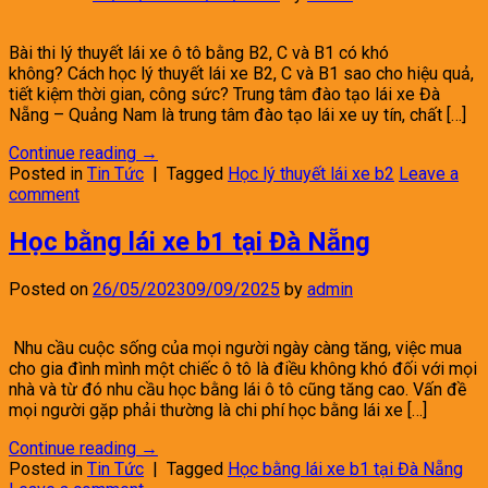
Bài thi lý thuyết lái xe ô tô bằng B2, C và B1 có khó
không? Cách học lý thuyết lái xe B2, C và B1 sao cho hiệu quả,
tiết kiệm thời gian, công sức? Trung tâm đào tạo lái xe Đà
Nẵng – Quảng Nam là trung tâm đào tạo lái xe uy tín, chất […]
Continue reading
→
Posted in
Tin Tức
|
Tagged
Học lý thuyết lái xe b2
Leave a
comment
Học bằng lái xe b1 tại Đà Nẵng
Posted on
26/05/2023
09/09/2025
by
admin
Nhu cầu cuộc sống của mọi người ngày càng tăng, việc mua
cho gia đình mình một chiếc ô tô là điều không khó đối với mọi
nhà và từ đó nhu cầu học bằng lái ô tô cũng tăng cao. Vấn đề
mọi người gặp phải thường là chi phí học bằng lái xe […]
Continue reading
→
Posted in
Tin Tức
|
Tagged
Học bằng lái xe b1 tại Đà Nẵng