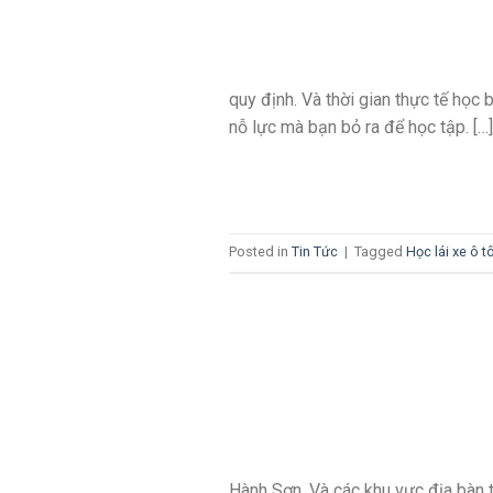
quy định. Và thời gian thực tế học
nỗ lực mà bạn bỏ ra để học tập. […]
Posted in
Tin Tức
|
Tagged
Học lái xe ô t
Hành Sơn. Và các khu vực địa bàn 