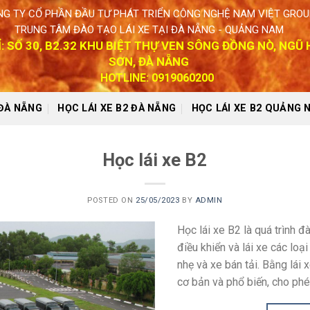
G TY CỔ PHẦN ĐẦU TƯ PHÁT TRIỂN CÔNG NGHỆ NAM VIỆT GROU
TRUNG TÂM ĐÀO TẠO LÁI XE TẠI ĐÀ NẴNG - QUẢNG NAM
Ỉ: SỐ 30, B2.32 KHU BIỆT THỰ VEN SÔNG ĐỒNG NÒ, NGŨ
SƠN, ĐÀ NẴNG
HOTLINE: 0919060200
 ĐÀ NẴNG
HỌC LÁI XE B2 ĐÀ NẴNG
HỌC LÁI XE B2 QUẢNG 
Học lái xe B2
POSTED ON
25/05/2023
BY
ADMIN
Học lái xe B2 là quá trình 
điều khiển và lái xe các loạ
nhẹ và xe bán tải. Bằng lái 
cơ bản và phổ biến, cho phé