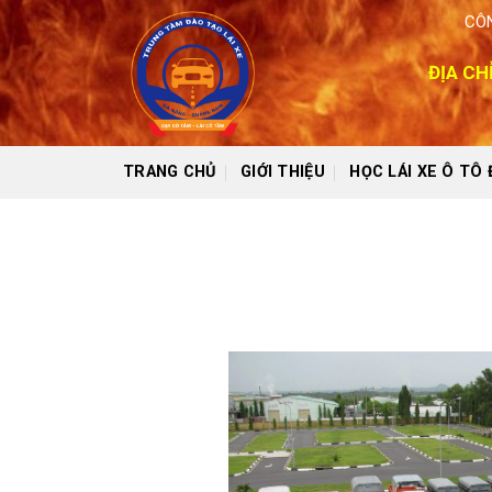
Skip
CÔN
to
content
ĐỊA CH
TRANG CHỦ
GIỚI THIỆU
HỌC LÁI XE Ô TÔ