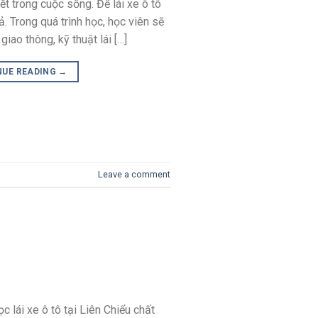
iết trong cuộc sống. Để lái xe ô tô
. Trong quá trình học, học viên sẽ
iao thông, kỹ thuật lái […]
NUE READING
→
Leave a comment
 lái xe ô tô tại Liên Chiểu chất