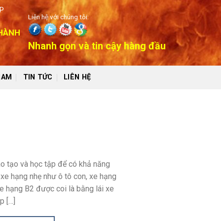
P
Liên hệ với chúng tôi:
 HÀNH
Nhanh gọn và tin cậy hàng đầu
NAM
TIN TỨC
LIÊN HỆ
đào tạo và học tập để có khả năng
i xe hạng nhẹ như ô tô con, xe hạng
xe hạng B2 được coi là bằng lái xe
p […]