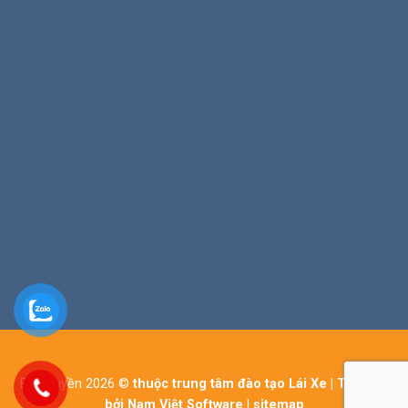
Bản quyền 2026 ©
thuộc trung tâm đào tạo Lái Xe | Thiết kế
bởi Nam Việt Software
|
sitemap