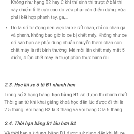
Không như hạng B2 hay C khi thí sinh thi trượt ở bài thi
này chiếm tỉ lệ cực cao do vừa phải căn điểm dừng, vừa
phải kết hợp phanh tay, ga,…
Do là số tự động nên việc lái xe rất nhàn, chỉ có chân ga
và phanh, không bao giờ lo xe bị chết máy. Không như xe
số sàn bạn sẽ phải dùng nhuẫn nhuyễn thêm chân côn,
chết máy là rất bình thường. Mà mỗi lần chết máy mất 5
điểm, 4 lần chết máy là trượt phần thực hành rồi
2.3. Học lái xe ô tô B1 nhanh hơn
Trong số 3 hạng bằng,
học bằng B1
sẽ được thi nhanh nhất.
Thời gian từ khi khai giảng khoá học đến lúc được đi thi là
2.5 tháng. Với hạng B2 là 3 tháng và với hạng C là 6 tháng.
2.4. Thời hạn bằng B1 lâu hơn B2
Về thời hạn sử dụng, bằng B1 được sử dụng đến khi lái xe