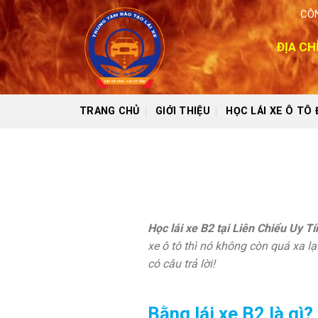
Skip
CÔN
to
content
ĐỊA CH
TRANG CHỦ
GIỚI THIỆU
HỌC LÁI XE Ô TÔ
Học lái xe B2 tại Liên Chiểu Uy T
xe ô tô thì nó không còn quá xa lạ
có câu trả lời!
Bằng lái xe B2 là gì?