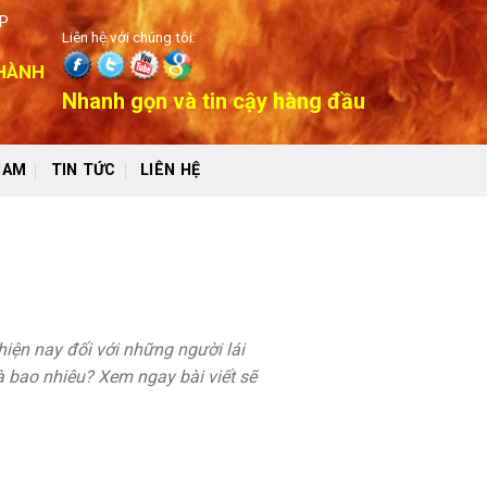
P
Liên hệ với chúng tôi:
 HÀNH
Nhanh gọn và tin cậy hàng đầu
NAM
TIN TỨC
LIÊN HỆ
 hiện nay đối với những người lái
à bao nhiêu? Xem ngay bài viết sẽ