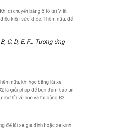
hi di chuyển bằng ô tô tại Việt
c điều kiện sức khỏe. Thêm nữa, để
B, C, D, E, F… Tương ứng
hêm nữa, khi học bằng lái xe
B2
là giải pháp để bạn đảm bảo an
sự mơ hồ về học và thi bằng B2.
 để lái xe gia đình hoặc xe kinh