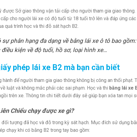
ý được Sở giao thông vận tải cấp cho người tham gia giao thông. K
cấp cho người lái xe có độ tuổi từ 18 tuổi trở lên và đáp ứng cá
a quá trình học và thi đỗ sát hạch B2.
 sự phân hạng đa dạng về bằng lái xe ô tô bao gồm: 
 điều kiện về độ tuổi, hồ sơ, loại hình xe…
iấy phép lái xe B2 mà bạn cần biết
hành để người tham gia giao thông không bị công an thổi phạt. T
 về luật và không mắc phải các sai phạm. Học và thi
bằng lái xe 
gồi trên xe. Thông tin chi tiết dưới đây sẽ giúp bạn xóa tan mọi 
 Liên Chiểu chạy được xe gì?
đối tượng đã học và đỗ trong kỳ sát hạch. Mục đích sử dụng bằng
hép chạy khi có bằng B2 trong tay bao gồm: