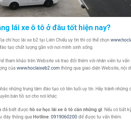
ng lái xe ô tô ở đâu tốt hiện nay?
 chỉ học lái xe b2 tại Liên Chiểu uy tín thì có thể chọn
www.hocl
 đào tạo chất lượng gần với nơi mình sinh sống.
thể tham khảo trên Website và trao đổi thêm với nhân viên tư vấn
lượng của
www.hoclaixeb2.com
thông qua giao diện Website, nội d
hắc những trung tâm đào tạo có tên tuổi uy tín. Hãy tránh những đ
huyên bán hồ sơ cho nơi khác.
à đã biết được
hồ sơ học lái xe ô tô cần những gì
. Nếu có bất 
tại đây thông qua
Hotline
:
0919060200
để được tư vấn thêm.