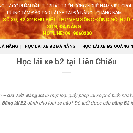
G TY CỔ PHẦN ĐẦU TƯ PHÁT TRIỂN CÔNG NGHỆ NAM VIỆT GROU
TRUNG TÂM ĐÀO TẠO LÁI XE TẠI ĐÀ NẴNG - QUẢNG NAM
Ỉ: SỐ 30, B2.32 KHU BIỆT THỰ VEN SÔNG ĐỒNG NÒ, NGŨ
SƠN, ĐÀ NẴNG
HOTLINE: 0919060200
 ĐÀ NẴNG
HỌC LÁI XE B2 ĐÀ NẴNG
HỌC LÁI XE B2 QUẢNG 
Học lái xe b2 tại Liên Chiểu
ín – Giá Tốt! Bằng B2
là một loại giấy phép lái xe phổ biến nhất
.
Bằng lái B2
dành cho loại xe nào? Độ tuổi được cấp
bằng B2
l