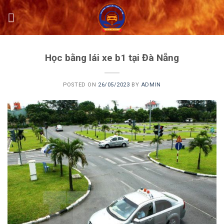
Skip
to
content
Học bằng lái xe b1 tại Đà Nẵng
POSTED ON
26/05/2023
BY
ADMIN