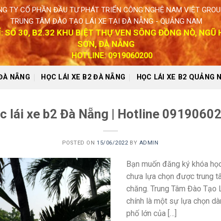
G TY CỔ PHẦN ĐẦU TƯ PHÁT TRIỂN CÔNG NGHỆ NAM VIỆT GROU
TRUNG TÂM ĐÀO TẠO LÁI XE TẠI ĐÀ NẴNG - QUẢNG NAM
Ỉ: SỐ 30, B2.32 KHU BIỆT THỰ VEN SÔNG ĐỒNG NÒ, NGŨ
SƠN, ĐÀ NẴNG
HOTLINE: 0919060200
 ĐÀ NẴNG
HỌC LÁI XE B2 ĐÀ NẴNG
HỌC LÁI XE B2 QUẢNG 
c lái xe b2 Đà Nẵng | Hotline 0919060
POSTED ON
15/06/2022
BY
ADMIN
Bạn muốn đăng ký khóa học
chưa lựa chọn được trung t
chăng. Trung Tâm Đào Tạo
chính là một sự lựa chọn d
phố lớn của […]