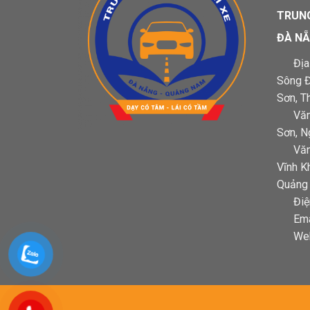
TRUNG
ĐÀ NẴ
Địa 
Sông Đ
Sơn, T
Văn
Sơn, N
Văn
Vĩnh K
Quảng
Điệ
Ema
Web