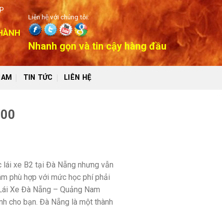
P
Liên hệ với chúng tôi:
 HÀNH
Nhanh gọn và tin cậy hàng đầu
NAM
TIN TỨC
LIÊN HỆ
200
 lái xe B2 tại Đà Nẵng nhưng vẫn
âm phù hợp với mức học phí phải
 Lái Xe Đà Nẵng – Quảng Nam
ành cho bạn. Đà Nẵng là một thành