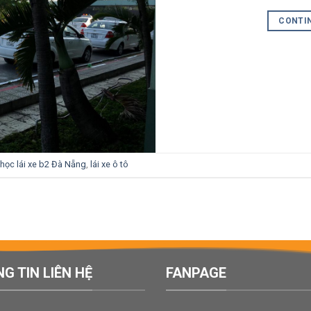
CONTI
học lái xe b2 Đà Nẵng
,
lái xe ô tô
G TIN LIÊN HỆ
FANPAGE