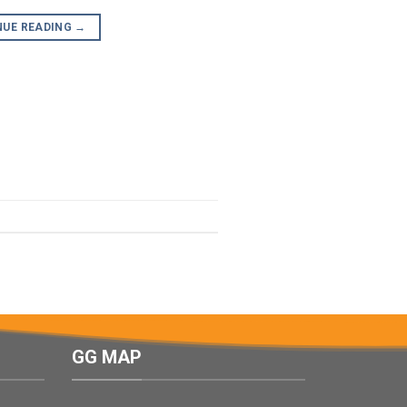
NUE READING
→
GG MAP