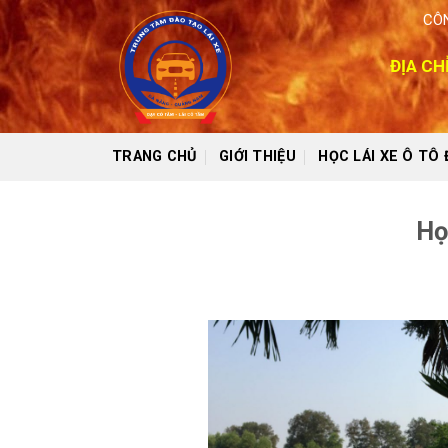
Skip
CÔN
to
content
ĐỊA CH
TRANG CHỦ
GIỚI THIỆU
HỌC LÁI XE Ô TÔ
Họ