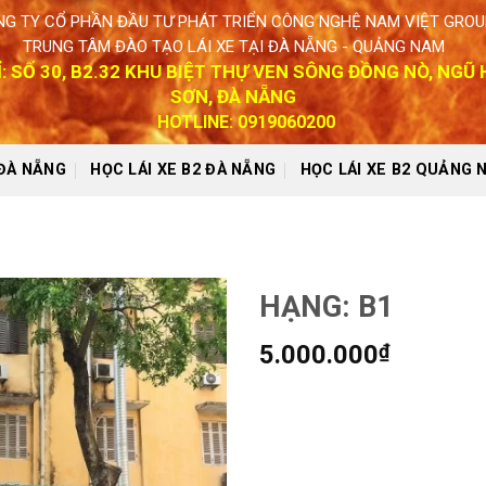
G TY CỔ PHẦN ĐẦU TƯ PHÁT TRIỂN CÔNG NGHỆ NAM VIỆT GROU
TRUNG TÂM ĐÀO TẠO LÁI XE TẠI ĐÀ NẴNG - QUẢNG NAM
Ỉ: SỐ 30, B2.32 KHU BIỆT THỰ VEN SÔNG ĐỒNG NÒ, NGŨ
SƠN, ĐÀ NẴNG
HOTLINE: 0919060200
 ĐÀ NẴNG
HỌC LÁI XE B2 ĐÀ NẴNG
HỌC LÁI XE B2 QUẢNG 
HẠNG: B1
5.000.000
₫