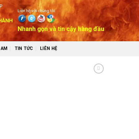
P
Liên hệ với chúng tôi:
 HÀNH
Nhanh gọn và tin cậy hàng đầu
NAM
TIN TỨC
LIÊN HỆ