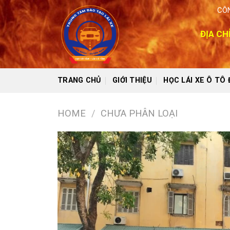
Skip
CÔN
to
content
ĐỊA CH
TRANG CHỦ
GIỚI THIỆU
HỌC LÁI XE Ô TÔ
HOME
/
CHƯA PHÂN LOẠI