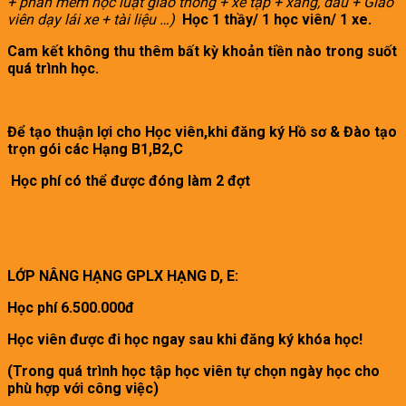
+ phần mềm học luật giao thông + xe tập + xăng, dầu + Giáo
viên dạy lái xe + tài liệu
…)
Học 1 thầy/ 1 học viên/ 1 xe.
Cam kết không thu thêm bất kỳ khoản tiền nào trong suốt
quá trình học.
Để tạo thuận lợi cho Học viên,k
hi đăng ký Hồ sơ & Đào tạo
trọn gói các Hạng B1,B2,C
Học phí có thể được đóng làm 2 đợt
LỚP NÂNG HẠNG GPLX HẠNG D, E:
Học phí 6.500.000đ
Học viên được đi học ngay sau khi đăng ký khóa học!
(Trong quá trình học tập học viên tự chọn ngày học cho
phù hợp với công việc)