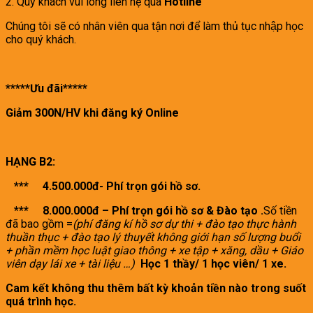
2. Quý khách vui lòng liên hệ qua
Hotline
Chúng tôi sẽ có nhân viên qua tận nơi để làm thủ tục nhập học
cho quý khách.
*****Ưu đãi*****
Giảm 300N/HV khi đăng ký Online
HẠNG B2:
*** 4.500.000đ- Phí trọn gói hồ sơ.
*** 8.000.000đ – Phí trọn gói hồ sơ & Đào tạo .
Số tiền
đã bao gồm =
(phí đăng kí hồ sơ dự thi + đào tạo thực hành
thuần thục + đào tạo lý thuyết không giới hạn số lượng buổi
+ phần mềm học luật giao thông + xe tập + xăng, dầu + Giáo
viên dạy lái xe + tài liệu
…)
Học 1 thầy/ 1 học viên/ 1 xe.
Cam kết không thu thêm bất kỳ khoản tiền nào trong suốt
quá trình học.