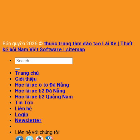
Bản quyền 2026 ©
thuộc trung tâm đào tạo Lái Xe | Thiết
kế bởi Nam Việt Software
|
sitemap
Search
for:
Trang chủ
Giới thiệu
Học lái xe ô tô Đà Nẵng
Học lái xe b2 Đà Nẵng
Học lái xe b2 Quảng Nam
Tin Tức
Liên hệ
Login
Newsletter
Liên hệ với chúng tôi: