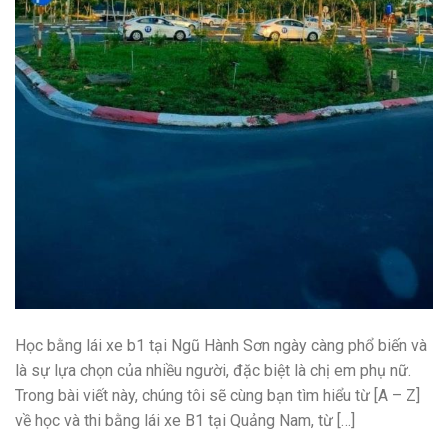
Học bằng lái xe b1 tại Ngũ Hành Sơn ngày càng phổ biến và
là sự lựa chọn của nhiều người, đặc biệt là chị em phụ nữ.
Trong bài viết này, chúng tôi sẽ cùng bạn tìm hiểu từ [A – Z]
về học và thi bằng lái xe B1 tại Quảng Nam, từ […]