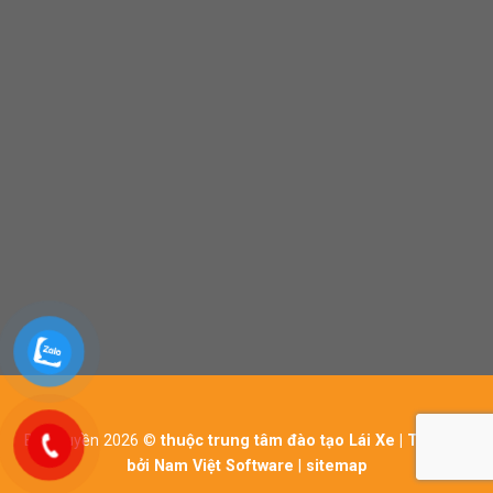
Bản quyền 2026 ©
thuộc trung tâm đào tạo Lái Xe | Thiết kế
bởi Nam Việt Software
|
sitemap